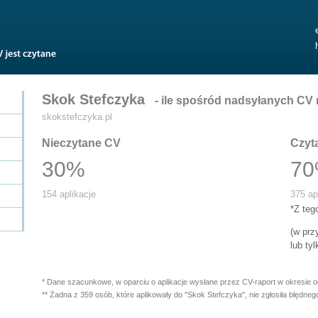
Skok Stefczyka
- ile spośród nadsyłanych CV 
skokstefczyka.pl
Nieczytane CV
Czyt
30%
7
154 aplikacje
375 apl
*Z te
(w pr
lub ty
* Dane szacunkowe, w oparciu o aplikacje wysłane przez CV-raport w okresie 
** Żadna z 359 osób, które aplikowały do "Skok Stefczyka", nie zgłosiła błędnego