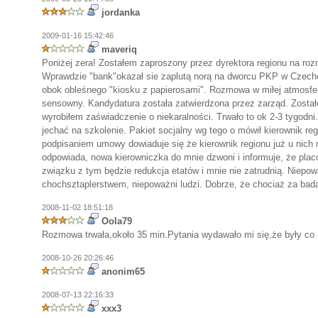
jordanka
2009-01-16 15:42:46
maveriq
Poniżej zera! Zostałem zaproszony przez dyrektora regionu na roz
Wprawdzie "bank"okazał sie zaplutą norą na dworcu PKP w Czech
obok obleśnego "kiosku z papierosami". Rozmowa w miłej atmosfer
sensowny. Kandydatura została zatwierdzona przez zarząd. Zosta
wyrobiłem zaświadczenie o niekaralności. Trwało to ok 2-3 tygodn
jechać na szkolenie. Pakiet socjalny wg tego o mówił kierownik reg
podpisaniem umowy dowiaduje się że kierownik regionu już u nich n
odpowiada, nowa kierowniczka do mnie dzwoni i informuje, że pla
związku z tym będzie redukcja etatów i mnie nie zatrudnią. Niepow
chochsztaplerstwem, niepoważni ludzi. Dobrze, że chociaż za badan
2008-11-02 18:51:18
Oola79
Rozmowa trwała,około 35 min.Pytania wydawało mi się,że były co 
2008-10-26 20:26:46
anonim65
2008-07-13 22:16:33
xxx3