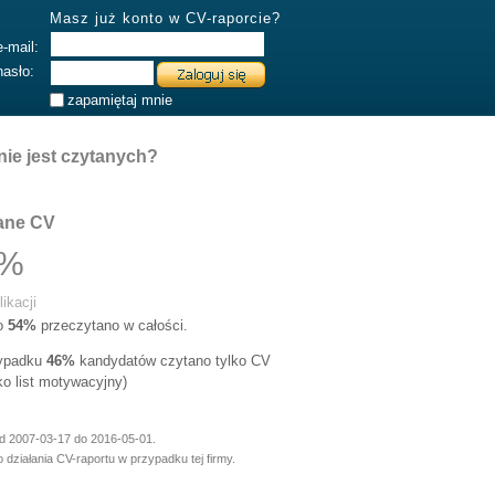
Masz już konto w CV-raporcie?
e-mail:
hasło:
zapamiętaj mnie
nie jest czytanych?
ane CV
0%
ikacji
go
54%
przeczytano w całości.
zypadku
46%
kandydatów czytano tylko CV
lko list motywacyjny)
od 2007-03-17 do 2016-05-01.
 działania CV-raportu w przypadku tej firmy.