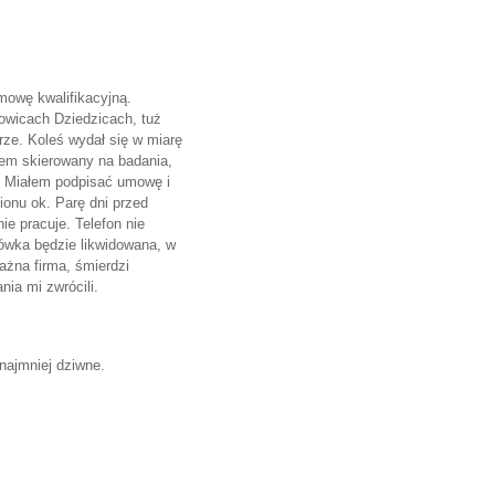
mowę kwalifikacyjną.
owicach Dziedzicach, tuż
ze. Koleś wydał się w miarę
łem skierowany na badania,
i. Miałem podpisać umowę i
ionu ok. Parę dni przed
ie pracuje. Telefon nie
cówka będzie likwidowana, w
ażna firma, śmierdzi
ia mi zwrócili.
najmniej dziwne.