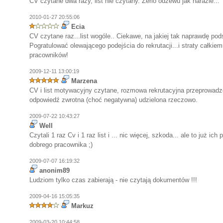
CV czytane dwa razy, list nie czytany. Zerio odzewu jak narazie...
2010-01-27 20:55:06
Ecia
CV czytane raz...list wogóle.. Ciekawe, na jakiej tak naprawdę po
Pogratulować olewającego podejścia do rekrutacji...i straty całkie
pracowników!
2009-12-11 13:00:19
Marzena
CV i list motywacyjny czytane, rozmowa rekrutacyjna przeprowadzo
odpowiedź zwrotna (choć negatywna) udzielona rzeczowo.
2009-07-22 10:43:27
Well
Czytali 1 raz Cv i 1 raz list i ... nic więcej, szkoda... ale to już ic
dobrego pracownika ;)
2009-07-07 16:19:32
anonim89
Ludziom tylko czas zabierają - nie czytają dokumentów !!!
2009-04-16 15:05:35
Markuz
2009-03-20 10:44:58