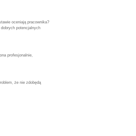
dstawie oceniają pracownika?
m dobrych potencjalnych
na profesjonalnie,
h problem, że nie zdobędą