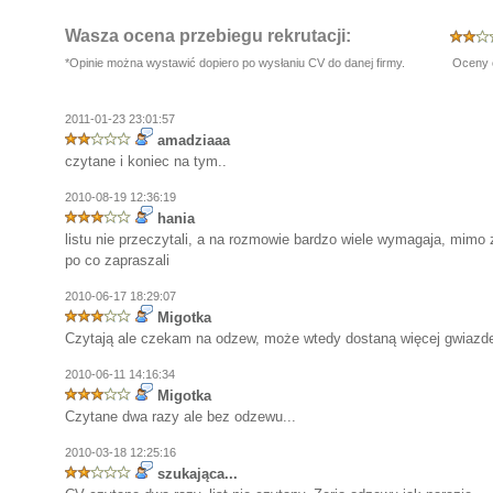
Wasza ocena przebiegu rekrutacji:
*Opinie można wystawić dopiero po wysłaniu CV do danej firmy.
Oceny 
2011-01-23 23:01:57
amadziaaa
czytane i koniec na tym..
2010-08-19 12:36:19
hania
listu nie przeczytali, a na rozmowie bardzo wiele wymagaja, mimo 
po co zapraszali
2010-06-17 18:29:07
Migotka
Czytają ale czekam na odzew, może wtedy dostaną więcej gwiazde
2010-06-11 14:16:34
Migotka
Czytane dwa razy ale bez odzewu...
2010-03-18 12:25:16
szukająca...