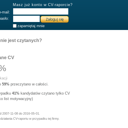
Masz już konto w CV-raporcie?
e-mail:
hasło:
zapamiętaj mnie
nie jest czytanych?
ane CV
4%
kacji
go
59%
przeczytano w całości.
zypadku
41%
kandydatów czytano tylko CV
lko list motywacyjny)
od 2007-11-08 do 2016-05-01.
działania CV-raportu w przypadku tej firmy.