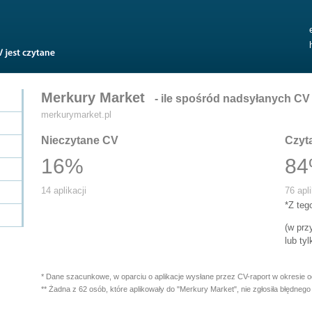
Merkury Market
- ile spośród nadsyłanych CV 
merkurymarket.pl
Nieczytane CV
Czyt
16%
8
14 aplikacji
76 apli
*Z te
(w pr
lub ty
* Dane szacunkowe, w oparciu o aplikacje wysłane przez CV-raport w okresie 
** Żadna z 62 osób, które aplikowały do "Merkury Market", nie zgłosiła błędnego 