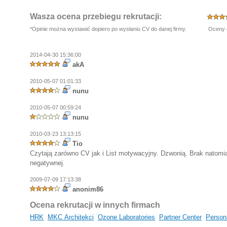
Wasza ocena przebiegu rekrutacji:
*Opinie można wystawić dopiero po wysłaniu CV do danej firmy.
Oceny 
2014-04-30 15:36:00
akA
2010-05-07 01:01:33
nunu
2010-05-07 00:59:24
nunu
2010-03-23 13:13:15
Tio
Czytają zarówno CV jak i List motywacyjny. Dzwonią. Brak natomias
negatywnej.
2009-07-09 17:13:38
anonim86
Ocena rekrutacji w innych firmach
HRK
MKC Architekci
Ozone Laboratories
Partner Center
Person