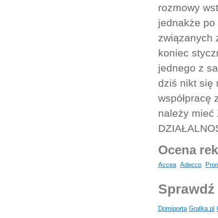
rozmowy wst
jednakże po 
związanych z
koniec stycz
jednego z s
dziś nikt si
współpracę z
należy mi
DZIAŁALNO
Ocena rek
Accea
Adecco
Pro
Sprawdź 
Domiporta
Gratka.pl