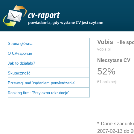
Vobis
- ile s
Strona główna
vobis.pl
O CV-raporcie
Nieczytane CV
Jak to działało?
52%
Skuteczność
61 aplikacji
Przewagi nad 'żądaniem potwierdzenia'
Ranking firm:
'Przyjazna rekrutacja'
* Dane szacunko
2007-02-13 do 2