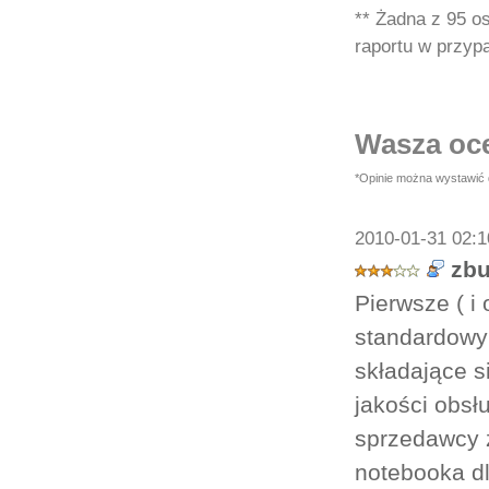
** Żadna z 95 os
raportu w przypa
Wasza oce
*Opinie można wystawić d
2010-01-31 02:1
zb
Pierwsze ( i
standardowy
składające s
jakości obsłu
sprzedawcy 
notebooka dl